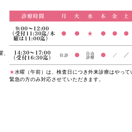
診療時間
月
火
水
木
金
土
9:00～12:00
（受付11:30迄/木
●
●
★
●
●
●
曜は11:00迄）
14:30～17:00
曜、
自由
●
●
／
往診
／
（受付16:30迄）
診療
★
水曜（午前）は、検査日につき外来診療はやって
緊急の方のみ対応させていただきます。